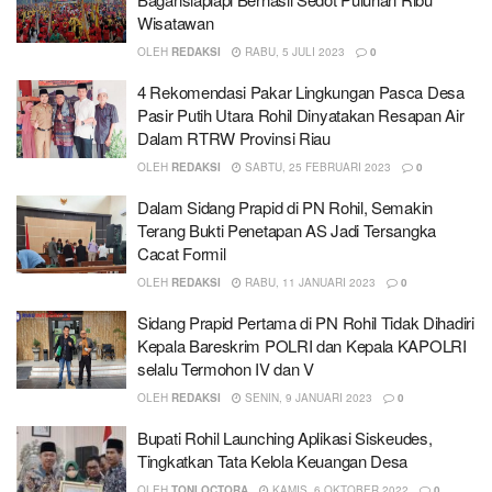
Wisatawan
OLEH
REDAKSI
RABU, 5 JULI 2023
0
4 Rekomendasi Pakar Lingkungan Pasca Desa
Pasir Putih Utara Rohil Dinyatakan Resapan Air
Dalam RTRW Provinsi Riau
OLEH
REDAKSI
SABTU, 25 FEBRUARI 2023
0
Dalam Sidang Prapid di PN Rohil, Semakin
Terang Bukti Penetapan AS Jadi Tersangka
Cacat Formil
OLEH
REDAKSI
RABU, 11 JANUARI 2023
0
Sidang Prapid Pertama di PN Rohil Tidak Dihadiri
Kepala Bareskrim POLRI dan Kepala KAPOLRI
selalu Termohon IV dan V
OLEH
REDAKSI
SENIN, 9 JANUARI 2023
0
Bupati Rohil Launching Aplikasi Siskeudes,
Tingkatkan Tata Kelola Keuangan Desa
OLEH
TONI OCTORA
KAMIS, 6 OKTOBER 2022
0