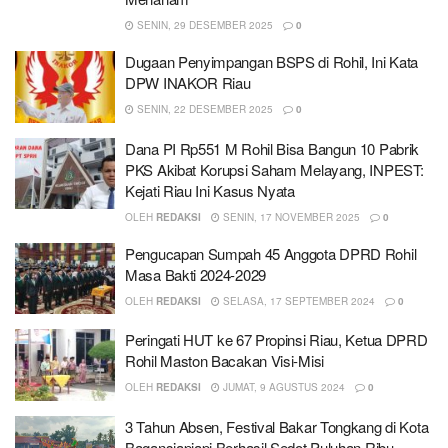
SENIN, 29 DESEMBER 2025
0
Dugaan Penyimpangan BSPS di Rohil, Ini Kata
DPW INAKOR Riau
SENIN, 22 DESEMBER 2025
0
Dana PI Rp551 M Rohil Bisa Bangun 10 Pabrik
PKS Akibat Korupsi Saham Melayang, INPEST:
Kejati Riau Ini Kasus Nyata
OLEH
REDAKSI
SENIN, 17 NOVEMBER 2025
0
Pengucapan Sumpah 45 Anggota DPRD Rohil
Masa Bakti 2024-2029
OLEH
REDAKSI
SELASA, 17 SEPTEMBER 2024
0
Peringati HUT ke 67 Propinsi Riau, Ketua DPRD
Rohil Maston Bacakan Visi-Misi
OLEH
REDAKSI
JUMAT, 9 AGUSTUS 2024
0
3 Tahun Absen, Festival Bakar Tongkang di Kota
Bagansiapiapi Berhasil Sedot Puluhan Ribu