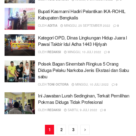
Bupati Kasmarni Hadiri Pelantikan IKA-ROHIL
Kabupaten Bengkalis
OLEH
ADITIA
MINGGU, 25 SEPTEMBER 2022
0
Kategori OPD, Dinas Lingkungan Hidup Juara l
Pawai Takbir Idul Adha 1443 Hijriyah
OLEH
REDAKSI
MINGGU, 10 JULI 2022
0
Polsek Bagan Sinembah Ringkus 5 Orang
Diduga Pelaku Narkoba Jenis Ekstasi dan Sabu
sabu
OLEH
TONI OCTORA
MINGGU, 10 JULI 2022
0
Ini Jawaban Lurah Sedinginan, Terkait Pemilihan
Pokmas Diduga Tidak Profesional
OLEH
REDAKSI
SABTU, 9 JULI 2022
0
1
2
3