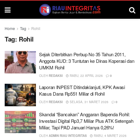
Home
Tag
Rohil
Tag:
Rohil
Sejak Diterbitkan Perbup No 35 Tahun 2011,
Anggota KUD: 3 Tuntutan ke Dinas Koperasi dan
UMKM Rohil
OLEH
REDAKSI
RABU, 22 APRIL 2026
0
Laporan INPEST Ditindaklanjuti, KPK Awasi
Kasus Dana Rp551 Miliar di Rohil
OLEH
REDAKSI
SELASA, 31 MARET 2026
0
Skandal “Bancakan” Anggaran Bapenda Rohil:
Investasi Digital Rp3,7 Miliar Plus ATK Setengah
Miliar, Tapi PAD Januari Hanya 0,26%!
OLEH
ADMIN RIAU INTEGRITAS
RABU, 4 MARET 2026