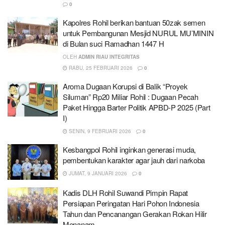
0
Kapolres Rohil berikan bantuan 50zak semen
untuk Pembangunan Mesjid NURUL MU’MININ
di Bulan suci Ramadhan 1447 H
OLEH
ADMIN RIAU INTEGRITAS
RABU, 25 FEBRUARI 2026
0
Aroma Dugaan Korupsi di Balik “Proyek
Siluman” Rp20 Miliar Rohil : Dugaan Pecah
Paket Hingga Barter Politik APBD-P 2025 (Part
I)
SENIN, 9 FEBRUARI 2026
0
Kesbangpol Rohil inginkan generasi muda,
pembentukan karakter agar jauh dari narkoba
JUMAT, 9 JANUARI 2026
0
Kadis DLH Rohil Suwandi Pimpin Rapat
Persiapan Peringatan Hari Pohon Indonesia
Tahun dan Pencanangan Gerakan Rokan Hilir
Menanam