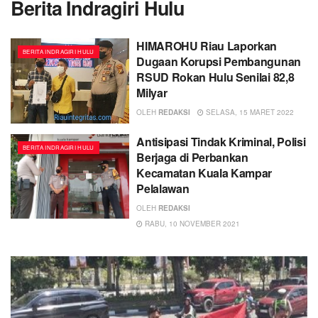
Berita Indragiri Hulu
HIMAROHU Riau Laporkan
BERITA INDRAGIRI HULU
Dugaan Korupsi Pembangunan
RSUD Rokan Hulu Senilai 82,8
Milyar
OLEH
REDAKSI
SELASA, 15 MARET 2022
Antisipasi Tindak Kriminal, Polisi
BERITA INDRAGIRI HULU
Berjaga di Perbankan
Kecamatan Kuala Kampar
Pelalawan
OLEH
REDAKSI
RABU, 10 NOVEMBER 2021