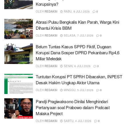
Korupsinya?
OLEH
REDAKSI
RABU, 8 JULI 2026
0
Abrasi Pulau Bengkalis Kian Parah, Warga Kini
Dihantui Krisis BBM
OLEH
REDAKSI
SELASA, 7 JULI 2026
0
Belum Tuntas Kasus SPPD Fiktif, Dugaan
Korupsi Dana Sosper DPRD Pekanbaru Rp4,6
Miliar Meledak
OLEH
REDAKSI
SENIN, 6 JULI 2026
0
Tuntutan Korupsi PT SPRH Dibacakan, INPEST
Desak Hakim Ungkap Aktor Utama
OLEH
REDAKSI
MINGGU, 5 JULI 2026
0
Pandji Pragiwaksono Dinilai Menghindari
Pertanyaan soal Prabowo dalam Podcast
Malaka Project
OLEH
REDAKSI
SABTU, 4 JULI 2026
0