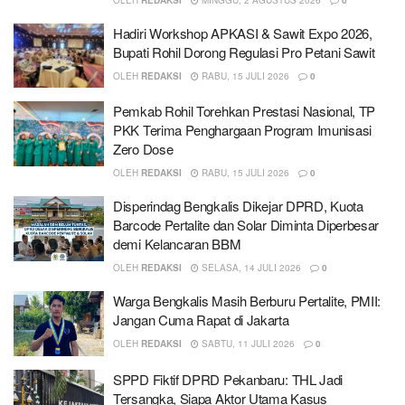
Hadiri Workshop APKASI & Sawit Expo 2026,
Bupati Rohil Dorong Regulasi Pro Petani Sawit
OLEH
REDAKSI
RABU, 15 JULI 2026
0
Pemkab Rohil Torehkan Prestasi Nasional, TP
PKK Terima Penghargaan Program Imunisasi
Zero Dose
OLEH
REDAKSI
RABU, 15 JULI 2026
0
Disperindag Bengkalis Dikejar DPRD, Kuota
Barcode Pertalite dan Solar Diminta Diperbesar
demi Kelancaran BBM
OLEH
REDAKSI
SELASA, 14 JULI 2026
0
Warga Bengkalis Masih Berburu Pertalite, PMII:
Jangan Cuma Rapat di Jakarta
OLEH
REDAKSI
SABTU, 11 JULI 2026
0
SPPD Fiktif DPRD Pekanbaru: THL Jadi
Tersangka, Siapa Aktor Utama Kasus