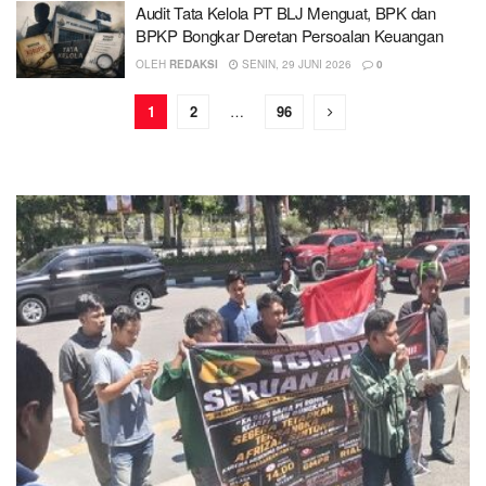
Audit Tata Kelola PT BLJ Menguat, BPK dan
BPKP Bongkar Deretan Persoalan Keuangan
OLEH
REDAKSI
SENIN, 29 JUNI 2026
0
1
2
…
96