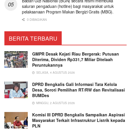
Badan Gizi Nasional (BGN) secara resmi membuka
saluran pengaduan (hotline) bagi masyarakat untuk
pelaksanaan Program Makan Bergizi Gratis (MBG).
0 DIBAGIKAN
BERITA TERBARU
GMPR Desak Kejati Riau Bergerak: Putusan
Diterima, Dividen Rp331,7 Miliar Ditelaah
Peruntukannya
SELASA, 4 AGUSTUS 2026
DPRD Bengkalis Gali Informasi Tata Kelola
Desa, Soroti Pemilihan RT/RW dan Revitalisasi
BUMDes
MINGGU, 2 AGUSTUS 2026
Komisi III DPRD Bengkalis Sampaikan Aspirasi
Masyarakat Terkait Infrastruktur Listrik kepada
PLN