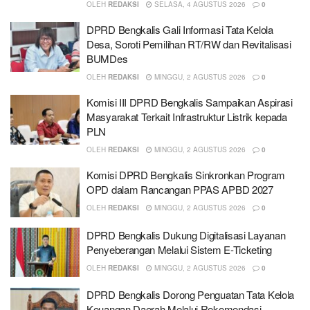
OLEH
REDAKSI
SELASA, 4 AGUSTUS 2026
0
DPRD Bengkalis Gali Informasi Tata Kelola
Desa, Soroti Pemilihan RT/RW dan Revitalisasi
BUMDes
OLEH
REDAKSI
MINGGU, 2 AGUSTUS 2026
0
Komisi III DPRD Bengkalis Sampaikan Aspirasi
Masyarakat Terkait Infrastruktur Listrik kepada
PLN
OLEH
REDAKSI
MINGGU, 2 AGUSTUS 2026
0
Komisi DPRD Bengkalis Sinkronkan Program
OPD dalam Rancangan PPAS APBD 2027
OLEH
REDAKSI
MINGGU, 2 AGUSTUS 2026
0
DPRD Bengkalis Dukung Digitalisasi Layanan
Penyeberangan Melalui Sistem E-Ticketing
OLEH
REDAKSI
MINGGU, 2 AGUSTUS 2026
0
DPRD Bengkalis Dorong Penguatan Tata Kelola
Keuangan Daerah Melalui Rekomendasi