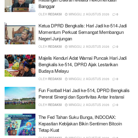
Banggar
OLEH
REDAKSI
MINGGU, 2 AGUSTUS 2026
0
Ketua DPRD Bengkalis: Hari Jadi ke-514 Jadi
Momentum Perkuat Semangat Membangun
Negeri Junjungan
OLEH
REDAKSI
MINGGU, 2 AGUSTUS 2026
0
Majelis Kenduri Adat Warnai Puncak Hari Jadi
Bengkalis ke-514, DPRD Ajak Lestarikan
Budaya Melayu
OLEH
REDAKSI
MINGGU, 2 AGUSTUS 2026
0
Fun Football Hari Jadi ke-514, DPRD Bengkalis
Pererat Sinergi dan Sportivitas Antar Instansi
OLEH
REDAKSI
MINGGU, 2 AGUSTUS 2026
0
The Fed Tahan Suku Bunga, INDODAX:
Kepastian Kebijakan Bikin Sentimen Bitcoin
Tetap Kuat
OLEH
REDAKSI
MINGGU, 2 AGUSTUS 2026
0