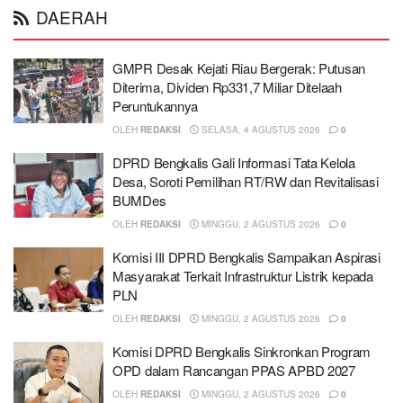
DAERAH
GMPR Desak Kejati Riau Bergerak: Putusan
Diterima, Dividen Rp331,7 Miliar Ditelaah
Peruntukannya
OLEH
REDAKSI
SELASA, 4 AGUSTUS 2026
0
DPRD Bengkalis Gali Informasi Tata Kelola
Desa, Soroti Pemilihan RT/RW dan Revitalisasi
BUMDes
OLEH
REDAKSI
MINGGU, 2 AGUSTUS 2026
0
Komisi III DPRD Bengkalis Sampaikan Aspirasi
Masyarakat Terkait Infrastruktur Listrik kepada
PLN
OLEH
REDAKSI
MINGGU, 2 AGUSTUS 2026
0
Komisi DPRD Bengkalis Sinkronkan Program
OPD dalam Rancangan PPAS APBD 2027
OLEH
REDAKSI
MINGGU, 2 AGUSTUS 2026
0