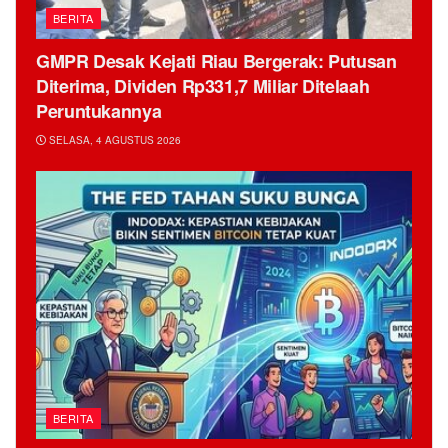
BERITA
GMPR Desak Kejati Riau Bergerak: Putusan
Diterima, Dividen Rp331,7 Miliar Ditelaah
Peruntukannya
SELASA, 4 AGUSTUS 2026
BERITA