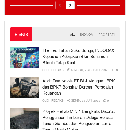
BISNIS
ALL
EKONOMI
PROPERTI
The Fed Tahan Suku Bunga, INDODAX:
Kepastian Kebijakan Bikin Sentimen
Bitcoin Tetap Kuat
OLEH
REDAKSI
MINGGU, 2 AGUSTUS 2026
0
Audit Tata Kelola PT BLJ Menguat, BPK
dan BPKP Bongkar Deretan Persoalan
Keuangan
OLEH
REDAKSI
SENIN, 29 JUNI 2026
0
Proyek Rehab MIN 1 Bengkalis Disorot,
Penggunaan Timbunan Diduga Berasal
Tanah Gambut dan Pengecoran Lantai
Tanpa Mesin Molen