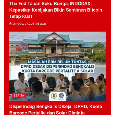
The Fed Tahan Suku Bunga, INDODAX:
Kepastian Kebijakan Bikin Sentimen Bitcoin
Tetap Kuat
MINGGU, 2 AGUSTUS 2026
BERITA
Disperindag Bengkalis Dikejar DPRD, Kuota
Barcode Pertalite dan Solar Diminta