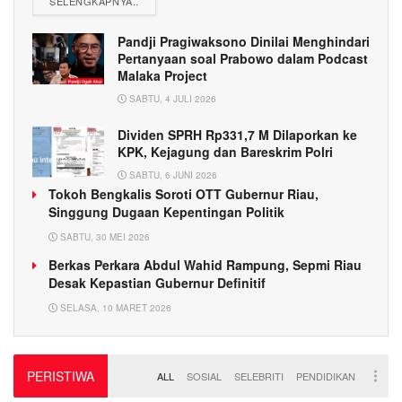
SELENGKAPNYA..
Pandji Pragiwaksono Dinilai Menghindari
Pertanyaan soal Prabowo dalam Podcast
Malaka Project
SABTU, 4 JULI 2026
Dividen SPRH Rp331,7 M Dilaporkan ke
KPK, Kejagung dan Bareskrim Polri
SABTU, 6 JUNI 2026
Tokoh Bengkalis Soroti OTT Gubernur Riau,
Singgung Dugaan Kepentingan Politik
SABTU, 30 MEI 2026
Berkas Perkara Abdul Wahid Rampung, Sepmi Riau
Desak Kepastian Gubernur Definitif
SELASA, 10 MARET 2026
PERISTIWA
ALL
SOSIAL
SELEBRITI
PENDIDIKAN