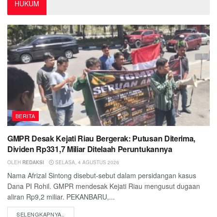
HUKUM
BERITA
GMPR Desak Kejati Riau Bergerak: Putusan Diterima,
Dividen Rp331,7 Miliar Ditelaah Peruntukannya
OLEH
REDAKSI
SELASA, 4 AGUSTUS 2026
Nama Afrizal Sintong disebut-sebut dalam persidangan kasus
Dana PI Rohil. GMPR mendesak Kejati Riau mengusut dugaan
aliran Rp9,2 miliar. PEKANBARU,...
DETAILS
SELENGKAPNYA..