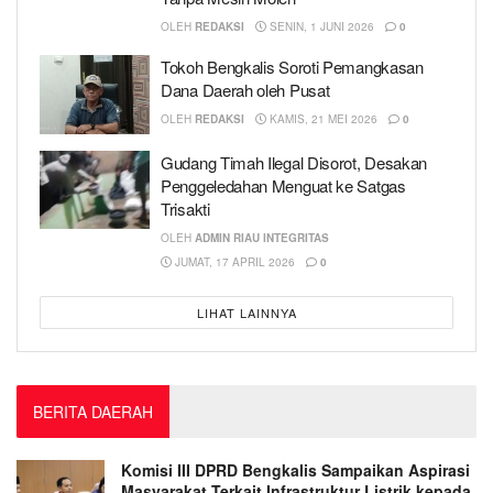
OLEH
REDAKSI
SENIN, 1 JUNI 2026
0
Tokoh Bengkalis Soroti Pemangkasan
Dana Daerah oleh Pusat
OLEH
REDAKSI
KAMIS, 21 MEI 2026
0
Gudang Timah Ilegal Disorot, Desakan
Penggeledahan Menguat ke Satgas
Trisakti
OLEH
ADMIN RIAU INTEGRITAS
JUMAT, 17 APRIL 2026
0
LIHAT LAINNYA
BERITA DAERAH
Komisi III DPRD Bengkalis Sampaikan Aspirasi
Masyarakat Terkait Infrastruktur Listrik kepada