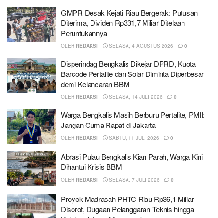
GMPR Desak Kejati Riau Bergerak: Putusan
Diterima, Dividen Rp331,7 Miliar Ditelaah
Peruntukannya
OLEH
REDAKSI
SELASA, 4 AGUSTUS 2026
0
Disperindag Bengkalis Dikejar DPRD, Kuota
Barcode Pertalite dan Solar Diminta Diperbesar
demi Kelancaran BBM
OLEH
REDAKSI
SELASA, 14 JULI 2026
0
Warga Bengkalis Masih Berburu Pertalite, PMII:
Jangan Cuma Rapat di Jakarta
OLEH
REDAKSI
SABTU, 11 JULI 2026
0
Abrasi Pulau Bengkalis Kian Parah, Warga Kini
Dihantui Krisis BBM
OLEH
REDAKSI
SELASA, 7 JULI 2026
0
Proyek Madrasah PHTC Riau Rp36,1 Miliar
Disorot, Dugaan Pelanggaran Teknis hingga