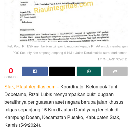
Ket. Poto: PT BSP memberikan izin pembangunan kepada PT AA untuk membangun
POS Security dan ampang-ampang di KM 1 Jalan Doral melalui surat dari nomor:
171/1-EA-S1/X/2012.
0
SHARES
Siak, Riauintegritas.com
– Koordinator Kelompok Tani
Dobetame, Rizal Lubis menyampaikan bukti dugaan
beralihnya penguasaan aset negara berupa jalan khusus
migas sepanjang 15 Km di Jalan Doral yang terletak di
Kampung Dosan, Kecamatan Pusako, Kabupaten Siak,
Kamis (5/9/2024).