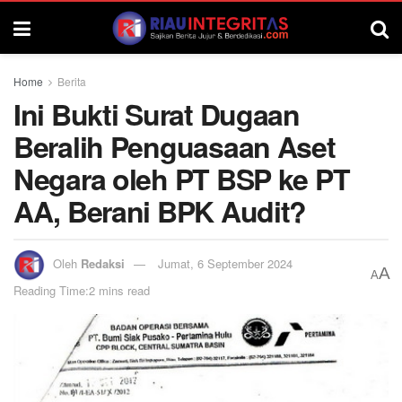
Home
Berita
Ini Bukti Surat Dugaan
Beralih Penguasaan Aset
Negara oleh PT BSP ke PT
AA, Berani BPK Audit?
Oleh
Redaksi
Jumat, 6 September 2024
A
A
Reading Time:2 mins read