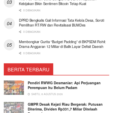
Kebijakan Bikin Sentimen Bitcoin Tetap Kuat
0 DIBAGIKAN
DPRD Bengkalis Gali Informasi Tata Kelola Desa, Soroti
Pemilihan RT/RW dan Revitalisasi BUMDes
0 DIBAGIKAN
Membongkar Gurita “Budget Padding” di BKPSDM Rohil:
Drama Anggaran 12 Miliar di Balik Layar Defisit Daerah
0 DIBAGIKAN
BERITA TERBARU
Pendiri RWWG Desmaniar: Api Perjuangan
Perempuan Itu Belum Padam
SABTU, 8 AGUSTUS 2026
GMPR Desak Kejati Riau Bergerak: Putusan
Diterima, Dividen Rp331,7 Miliar Ditelaah