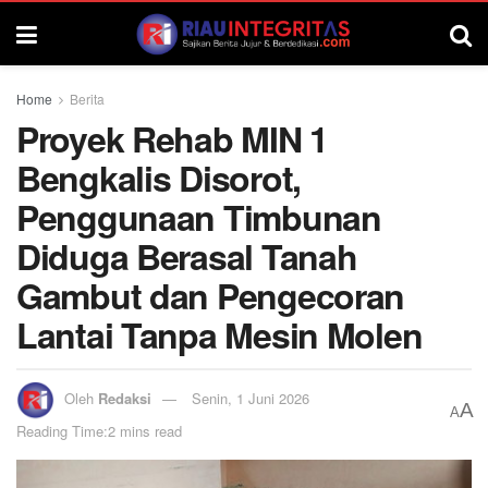
Home
Berita
Proyek Rehab MIN 1
Bengkalis Disorot,
Penggunaan Timbunan
Diduga Berasal Tanah
Gambut dan Pengecoran
Lantai Tanpa Mesin Molen
Oleh
Redaksi
Senin, 1 Juni 2026
A
A
Reading Time:2 mins read