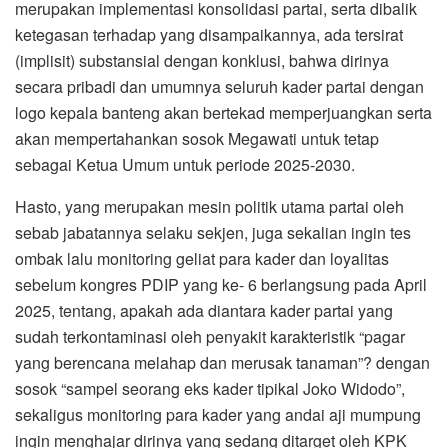
merupakan implementasi konsolidasi partai, serta dibalik
ketegasan terhadap yang disampaikannya, ada tersirat
(implisit) substansial dengan konklusi, bahwa dirinya
secara pribadi dan umumnya seluruh kader partai dengan
logo kepala banteng akan bertekad memperjuangkan serta
akan mempertahankan sosok Megawati untuk tetap
sebagai Ketua Umum untuk periode 2025-2030.
Hasto, yang merupakan mesin politik utama partai oleh
sebab jabatannya selaku sekjen, juga sekalian ingin tes
ombak lalu monitoring geliat para kader dan loyalitas
sebelum kongres PDIP yang ke- 6 berlangsung pada April
2025, tentang, apakah ada diantara kader partai yang
sudah terkontaminasi oleh penyakit karakteristik “pagar
yang berencana melahap dan merusak tanaman”? dengan
sosok “sampel seorang eks kader tipikal Joko Widodo”,
sekaligus monitoring para kader yang andai aji mumpung
ingin menghajar dirinya yang sedang ditarget oleh KPK