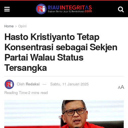
Home
Opini
Hasto Kristiyanto Tetap
Konsentrasi sebagai Sekjen
Partai Walau Status
Tersangka
Oleh
Redaksi
Sabtu, 11 Januari 2025
A
A
Reading Time:2 mins read