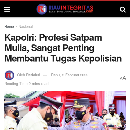
Home
Nasional
Kapolri: Profesi Satpam
Mulia, Sangat Penting
Membantu Tugas Kepolisian
Oleh
Redaksi
Rabu, 2 Februari 2022
A
A
Reading Time:2 mins read