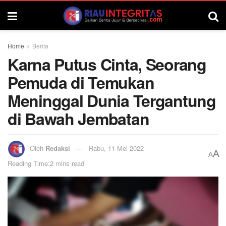
Home
Berita
Karna Putus Cinta, Seorang
Pemuda di Temukan
Meninggal Dunia Tergantung
di Bawah Jembatan
Oleh
Redaksi
Rabu, 11 Mei 2022
A
A
Reading Time:2 mins read