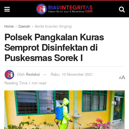
Home
Daerah
Berita Kuantan Singingi
Polsek Pangkalan Kuras
Semprot Disinfektan di
Puskesmas Sorek I
Oleh
Redaksi
Rabu, 10 November 2021
A
A
Reading Time:1 min read