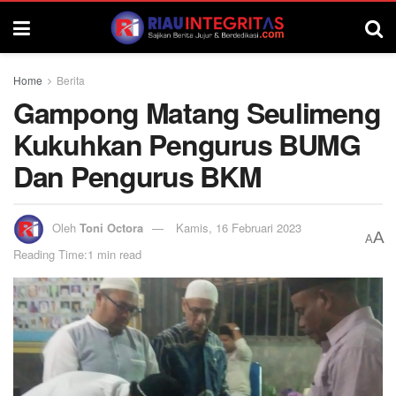
Home
Berita
Gampong Matang Seulimeng
Kukuhkan Pengurus BUMG
Dan Pengurus BKM
Oleh
Toni Octora
Kamis, 16 Februari 2023
A
A
Reading Time:1 min read