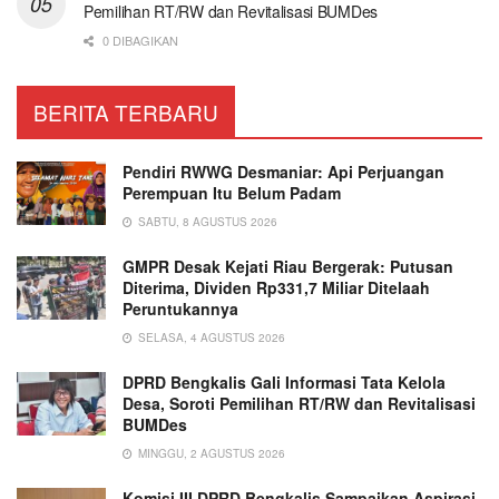
Pemilihan RT/RW dan Revitalisasi BUMDes
0 DIBAGIKAN
BERITA TERBARU
Pendiri RWWG Desmaniar: Api Perjuangan
Perempuan Itu Belum Padam
SABTU, 8 AGUSTUS 2026
GMPR Desak Kejati Riau Bergerak: Putusan
Diterima, Dividen Rp331,7 Miliar Ditelaah
Peruntukannya
SELASA, 4 AGUSTUS 2026
DPRD Bengkalis Gali Informasi Tata Kelola
Desa, Soroti Pemilihan RT/RW dan Revitalisasi
BUMDes
MINGGU, 2 AGUSTUS 2026
Komisi III DPRD Bengkalis Sampaikan Aspirasi