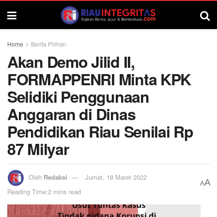
Home
Berita Pilihan
Akan Demo Jilid II,
FORMAPPENRI Minta KPK
Selidiki Penggunaan
Anggaran di Dinas
Pendidikan Riau Senilai Rp
87 Milyar
Oleh
Redaksi
Jumat, 18 Maret 2022
A
A
Reading Time:2 mins read