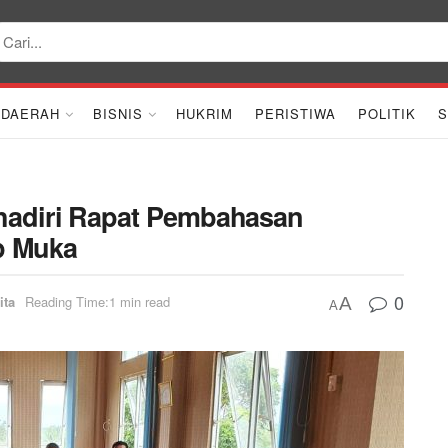
DAERAH
BISNIS
HUKRIM
PERISTIWA
POLITIK
S
hadiri Rapat Pembahasan
p Muka
0
ita
Reading Time:1 min read
A
A