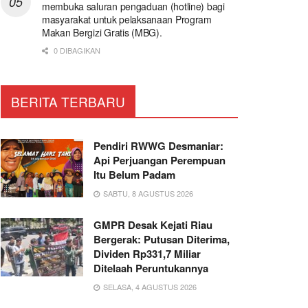
membuka saluran pengaduan (hotline) bagi
masyarakat untuk pelaksanaan Program
Makan Bergizi Gratis (MBG).
0 DIBAGIKAN
BERITA TERBARU
Pendiri RWWG Desmaniar:
Api Perjuangan Perempuan
Itu Belum Padam
SABTU, 8 AGUSTUS 2026
GMPR Desak Kejati Riau
Bergerak: Putusan Diterima,
Dividen Rp331,7 Miliar
Ditelaah Peruntukannya
SELASA, 4 AGUSTUS 2026