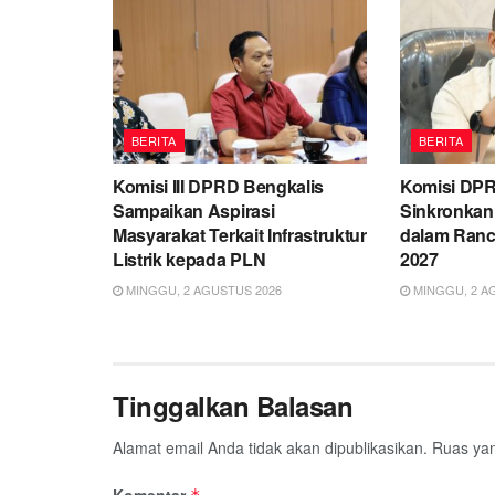
BERITA
BERITA
Komisi III DPRD Bengkalis
Komisi DPR
Sampaikan Aspirasi
Sinkronka
Masyarakat Terkait Infrastruktur
dalam Ran
Listrik kepada PLN
2027
MINGGU, 2 AGUSTUS 2026
MINGGU, 2 A
Tinggalkan Balasan
Alamat email Anda tidak akan dipublikasikan.
Ruas yan
Komentar