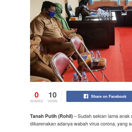
0
10
Share on Facebook
SHARES
VIEWS
Tanah Putih (Rohil)
– Sudah sekian lama anak an
dikarenakan adanya wabah virus corona, yang sa