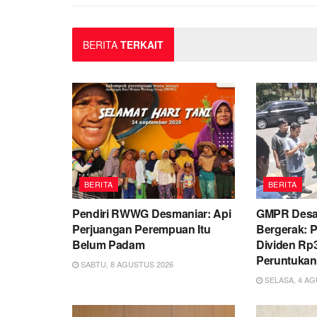
BERITA
TERKAIT
BERITA
BERITA
Pendiri RWWG Desmaniar: Api
GMPR Desak
Perjuangan Perempuan Itu
Bergerak: P
Belum Padam
Dividen Rp3
Peruntuka
SABTU, 8 AGUSTUS 2026
SELASA, 4 AG