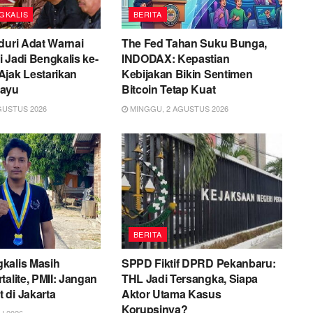
GKALIS
BERITA
duri Adat Warnai
The Fed Tahan Suku Bunga,
 Jadi Bengkalis ke-
INDODAX: Kepastian
Ajak Lestarikan
Kebijakan Bikin Sentimen
layu
Bitcoin Tetap Kuat
GUSTUS 2026
MINGGU, 2 AGUSTUS 2026
BERITA
kalis Masih
SPPD Fiktif DPRD Pekanbaru:
talite, PMII: Jangan
THL Jadi Tersangka, Siapa
 di Jakarta
Aktor Utama Kasus
Korupsinya?
I 2026