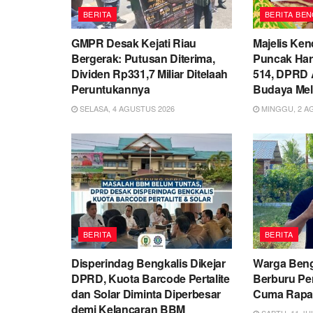
BERITA
BERITA BEN
GMPR Desak Kejati Riau
Majelis Ken
Bergerak: Putusan Diterima,
Puncak Hari
Dividen Rp331,7 Miliar Ditelaah
514, DPRD 
Peruntukannya
Budaya Me
SELASA, 4 AGUSTUS 2026
MINGGU, 2 A
BERITA
BERITA
Disperindag Bengkalis Dikejar
Warga Beng
DPRD, Kuota Barcode Pertalite
Berburu Per
dan Solar Diminta Diperbesar
Cuma Rapat
demi Kelancaran BBM
SABTU, 11 JUL