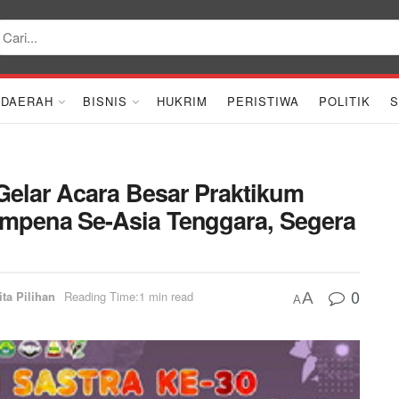
DAERAH
BISNIS
HUKRIM
PERISTIWA
POLITIK
S
Gelar Acara Besar Praktikum
empena Se-Asia Tenggara, Segera
0
ita Pilihan
Reading Time:1 min read
A
A