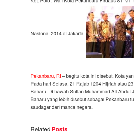
Ket. Poto : Wali Kota Pekanbaru Firdaus ST MT
Nasional 2014 di Jakarta.
Pekanbaru, RI
– begitu kota ini disebut. Kota y
Pada hari Selasa, 21 Rajab 1204 Hijriah atau 2
Baharu. Di bawah Sultan Muhammad Ali Abdul J
Baharu yang lebih disebut sebagai Pekanbaru t
saudagar dari manca negara.
Related
Posts