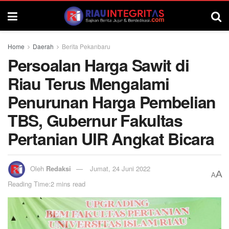
Home
Daerah
Berita Pekanbaru
Persoalan Harga Sawit di
Riau Terus Mengalami
Penurunan Harga Pembelian
TBS, Gubernur Fakultas
Pertanian UIR Angkat Bicara
Oleh
Redaksi
Jumat, 24 Juni 2022
A
A
Reading Time:2 mins read