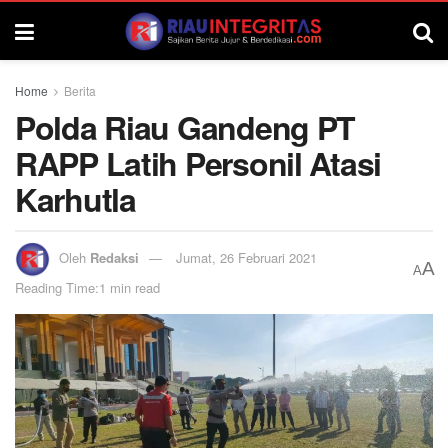
Home
Berita
Polda Riau Gandeng PT
RAPP Latih Personil Atasi
Karhutla
Oleh
Redaksi
Jumat, 26 Februari 2021
A
A
Reading Time:1 min read