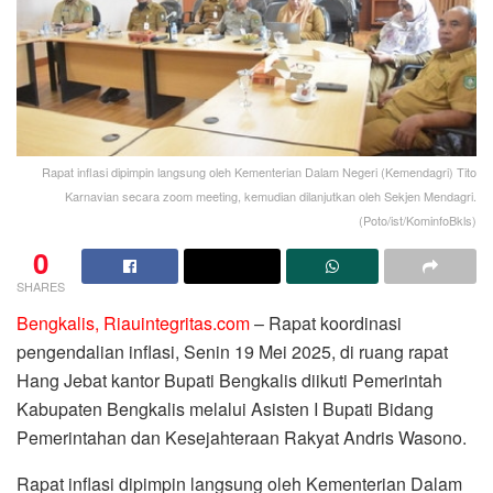
Rapat inflasi dipimpin langsung oleh Kementerian Dalam Negeri (Kemendagri) Tito
Karnavian secara zoom meeting, kemudian dilanjutkan oleh Sekjen Mendagri.
(Poto/ist/KominfoBkls)
0
SHARES
Bengkalis, Riauintegritas.com
– Rapat koordinasi
pengendalian inflasi, Senin 19 Mei 2025, di ruang rapat
Hang Jebat kantor Bupati Bengkalis diikuti Pemerintah
Kabupaten Bengkalis melalui Asisten I Bupati Bidang
Pemerintahan dan Kesejahteraan Rakyat Andris Wasono.
Rapat inflasi dipimpin langsung oleh Kementerian Dalam