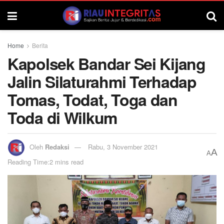
Home
Berita
Kapolsek Bandar Sei Kijang
Jalin Silaturahmi Terhadap
Tomas, Todat, Toga dan
Toda di Wilkum
Oleh
Redaksi
Rabu, 3 November 2021
A
A
Reading Time:2 mins read