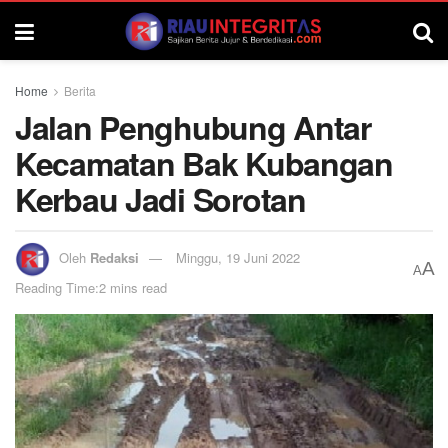
Home
Berita
Jalan Penghubung Antar
Kecamatan Bak Kubangan
Kerbau Jadi Sorotan
Oleh
Redaksi
Minggu, 19 Juni 2022
A
A
Reading Time:2 mins read