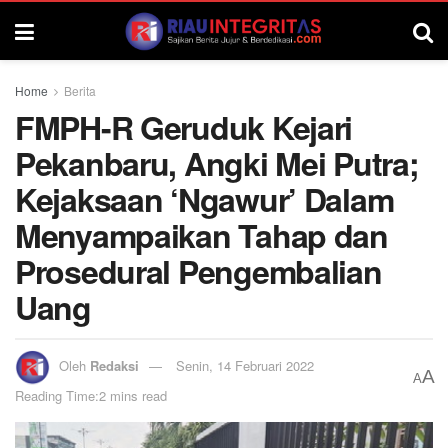
Home
Berita
FMPH-R Geruduk Kejari
Pekanbaru, Angki Mei Putra;
Kejaksaan ‘Ngawur’ Dalam
Menyampaikan Tahap dan
Prosedural Pengembalian
Uang
Oleh
Redaksi
Senin, 14 Februari 2022
A
A
Reading Time:2 mins read