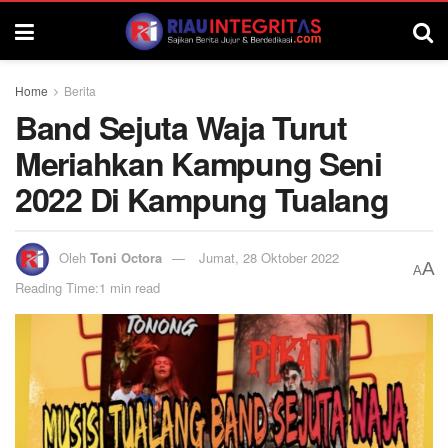
Home
Berita
Band Sejuta Waja Turut
Meriahkan Kampung Seni
2022 Di Kampung Tualang
Oleh
Toni Octora
Jumat, 28 Oktober 2022
A
A
Reading Time:1 min read