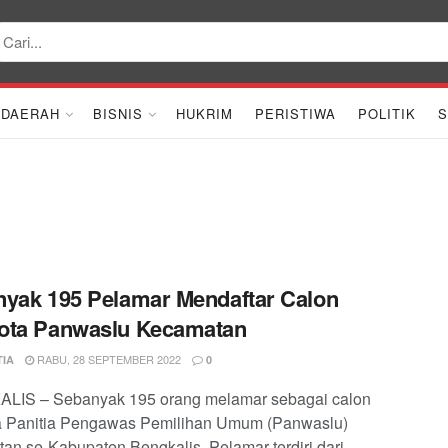
DAERAH
BISNIS
HUKRIM
PERISTIWA
POLITIK
S
yak 195 Pelamar Mendaftar Calon
ota Panwaslu Kecamatan
RABU, 28 SEPTEMBER 2022
TIA
0
LIS – Sebanyak 195 orang melamar sebagai calon
a Panitia Pengawas Pemilihan Umum (Panwaslu)
an se-Kabupaten Bengkalis. Pelamar terdiri dari ...