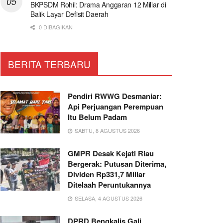
BKPSDM Rohil: Drama Anggaran 12 Miliar di
Balik Layar Defisit Daerah
0 DIBAGIKAN
BERITA TERBARU
Pendiri RWWG Desmaniar:
Api Perjuangan Perempuan
Itu Belum Padam
SABTU, 8 AGUSTUS 2026
GMPR Desak Kejati Riau
Bergerak: Putusan Diterima,
Dividen Rp331,7 Miliar
Ditelaah Peruntukannya
SELASA, 4 AGUSTUS 2026
DPRD Bengkalis Gali