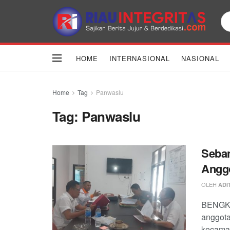
HOME
INTERNASIONAL
NASIONAL
Home
Tag
Panwaslu
Tag:
Panwaslu
Seban
Angg
OLEH
ADI
BENGKA
anggot
kecamat