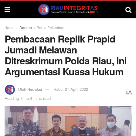
Home
Daerah
Berita Pekanbaru
Pembacaan Replik Prapid
Jumadi Melawan
Ditreskrimum Polda Riau, Ini
Argumentasi Kuasa Hukum
Oleh
Redaksi
Rabu, 27 April 2022
A
A
Reading Time:4 mins read