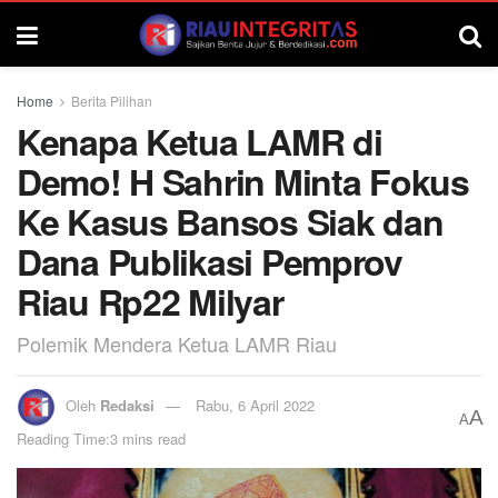
Home
Berita Pilihan
Kenapa Ketua LAMR di
Demo! H Sahrin Minta Fokus
Ke Kasus Bansos Siak dan
Dana Publikasi Pemprov
Riau Rp22 Milyar
Polemik Mendera Ketua LAMR Riau
Oleh
Redaksi
Rabu, 6 April 2022
A
A
Reading Time:3 mins read