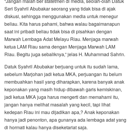
“Jangan malah ber statetmen di media, seolah-olah Datuk
Seri Syahril Abubakar seorang yang tidak bisa di ajak
diskusi, sehingga menggunakan media untuk menegur
beliau. Kita harus pahami, bahwa walau bagaimanapun
saat ini pribadi beliau tidak bisa di pisahkan dengan
Marwah Lembaga Adat Melayu Riau. Menjaga marwah
ketua LAM Riau sama dengan Menjaga Marwah LAM
Riau. Begitu juga sebaliknya,” jelas H. Muhammad Sahrin.
Datuk Syahril Abubakar berjuang untuk itu sudah lama,
sebelum Marjohan jadi ketua MKA, perjuangan itu belum
membuahkan hasil yang diharapkan, karena banyak anak
keponakan yang masih hidup dibawah garis kemiskinan,
jadi ketua MKA juga harus mengerti dan memahami itu,
jangan hanya melihat masalah yang kecil, tapi lihat
kedepan Riau ini mau dijadikan apa,? Anak keponakan
hanya jadi penonton, apa gunanya ada lembaga adat yang
di hormati kalau hanya diseketariat saja.