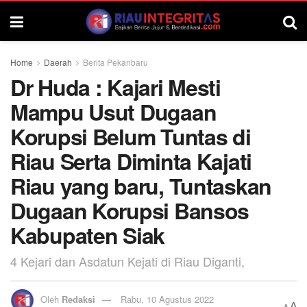
Home
Daerah
Berita Pekanbaru
Dr Huda : Kajari Mesti
Mampu Usut Dugaan
Korupsi Belum Tuntas di
Riau Serta Diminta Kajati
Riau yang baru, Tuntaskan
Dugaan Korupsi Bansos
Kabupaten Siak
4 Kejari dan Asdatun Kejati di Riau Diganti,
Oleh
Redaksi
Rabu, 10 Agustus 2022
A