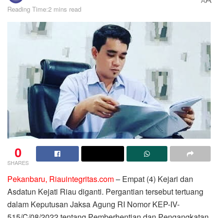
A
Reading Time:2 mins read
0
SHARES
Pekanbaru, Riauintegritas.com
– Empat (4) Kejari dan
Asdatun Kejati Riau diganti. Pergantian tersebut tertuang
dalam Keputusan Jaksa Agung RI Nomor KEP-IV-
515/C/08/2022 tentang Pemberhentian dan Pengangkatan