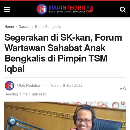
Home
Daerah
Berita Bengkalis
Segerakan di SK-kan, Forum
Wartawan Sahabat Anak
Bengkalis di Pimpin TSM
Iqbal
Oleh
Redaksi
Senin, 6 Juni 2022
A
A
Reading Time:1 min read