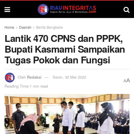
Home
Daerah
Berita Bengkalis
Lantik 470 CPNS dan PPPK,
Bupati Kasmarni Sampaikan
Tugas Pokok dan Fungsi
Oleh
Redaksi
Senin, 30 Mei 2022
A
A
Reading Time:1 min read