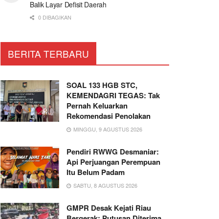
Balik Layar Defisit Daerah
0 DIBAGIKAN
BERITA TERBARU
SOAL 133 HGB STC,
KEMENDAGRI TEGAS: Tak
Pernah Keluarkan
Rekomendasi Penolakan
MINGGU, 9 AGUSTUS 2026
Pendiri RWWG Desmaniar:
Api Perjuangan Perempuan
Itu Belum Padam
SABTU, 8 AGUSTUS 2026
GMPR Desak Kejati Riau
Bergerak: Putusan Diterima,