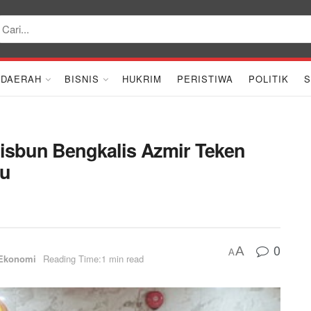
DAERAH
BISNIS
HUKRIM
PERISTIWA
POLITIK
S
disbun Bengkalis Azmir Teken
eu
0
A
A
Ekonomi
Reading Time:1 min read