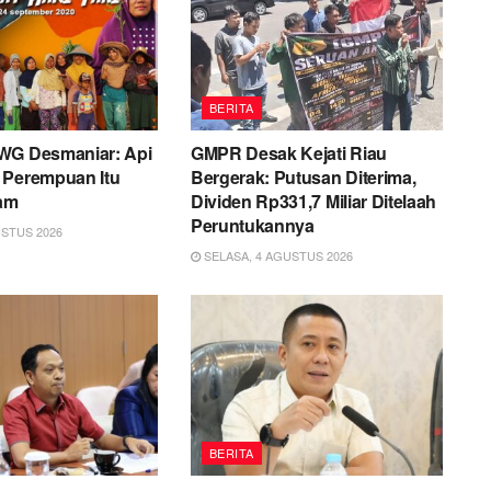
BERITA
WG Desmaniar: Api
GMPR Desak Kejati Riau
 Perempuan Itu
Bergerak: Putusan Diterima,
am
Dividen Rp331,7 Miliar Ditelaah
Peruntukannya
STUS 2026
SELASA, 4 AGUSTUS 2026
BERITA