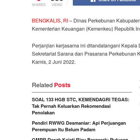
SHARES
VIEWS
BENGKALIS, RI
– Dinas Perkebunan Kabupaten 
Kementerian Keuangan (Kemenkeu) Republik Indo
Perjanjian kerjasama ini ditandatangani Kepa
Sekretariat Sarana dan Prasarana Perkebunan K
Kamis, 2 Juni 2022.
Related
Posts
SOAL 133 HGB STC, KEMENDAGRI TEGAS:
Tak Pernah Keluarkan Rekomendasi
Penolakan
Pendiri RWWG Desmaniar: Api Perjuangan
Perempuan Itu Belum Padam
GMPR Desak Kejati Riau Bergerak: Putusan