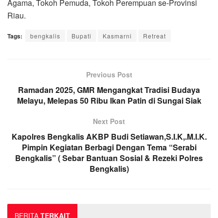
Agama, Tokoh Pemuda, Tokoh Perempuan se-Provinsi
Riau.
Tags:
bengkalis
Bupati
Kasmarni
Retreat
Previous Post
Ramadan 2025, GMR Mengangkat Tradisi Budaya
Melayu, Melepas 50 Ribu Ikan Patin di Sungai Siak
Next Post
Kapolres Bengkalis AKBP Budi Setiawan,S.I.K,.M.I.K.
Pimpin Kegiatan Berbagi Dengan Tema “Serabi
Bengkalis” ( Sebar Bantuan Sosial & Rezeki Polres
Bengkalis)
BERITA
TERKAIT