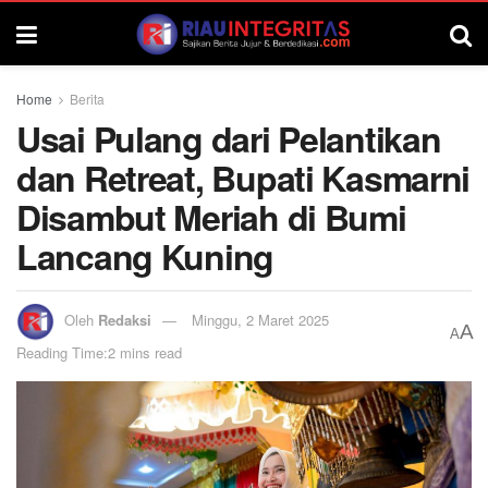
Home
Berita
Usai Pulang dari Pelantikan
dan Retreat, Bupati Kasmarni
Disambut Meriah di Bumi
Lancang Kuning
Oleh
Redaksi
Minggu, 2 Maret 2025
A
A
Reading Time:2 mins read