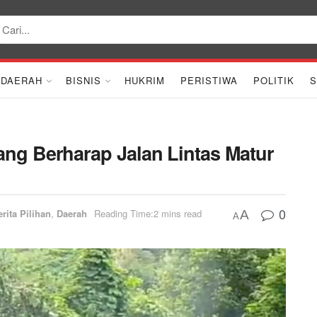
DAERAH
BISNIS
HUKRIM
PERISTIWA
POLITIK
S
ng Berharap Jalan Lintas Matur
0
rita Pilihan
,
Daerah
Reading Time:2 mins read
A
A