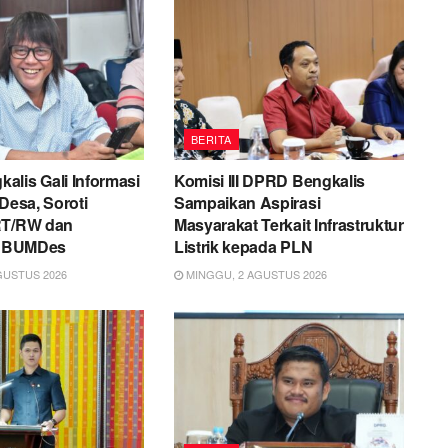
BERITA
lis Gali Informasi
Komisi III DPRD Bengkalis
 Desa, Soroti
Sampaikan Aspirasi
RT/RW dan
Masyarakat Terkait Infrastruktur
si BUMDes
Listrik kepada PLN
GUSTUS 2026
MINGGU, 2 AGUSTUS 2026