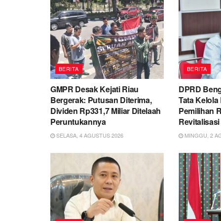
BERITA
BERITA
GMPR Desak Kejati Riau
DPRD Bengka
Bergerak: Putusan Diterima,
Tata Kelola
Dividen Rp331,7 Miliar Ditelaah
Pemilihan 
Peruntukannya
Revitalisa
SELASA, 4 AGUSTUS 2026
MINGGU, 2 A