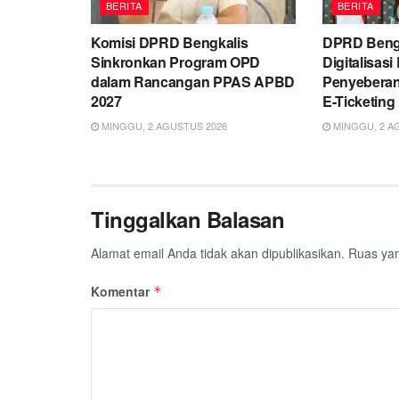
BERITA
BERITA
Komisi DPRD Bengkalis
DPRD Beng
Sinkronkan Program OPD
Digitalisas
dalam Rancangan PPAS APBD
Penyeberan
2027
E-Ticketing
MINGGU, 2 AGUSTUS 2026
MINGGU, 2 A
Tinggalkan Balasan
Alamat email Anda tidak akan dipublikasikan.
Ruas yan
Komentar
*