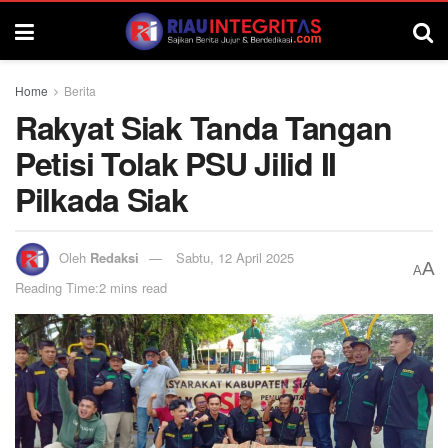
Home
Berita
Rakyat Siak Tanda Tangan
Petisi Tolak PSU Jilid II
Pilkada Siak
Oleh
Redaksi
Sabtu, 12 April 2025
A
A
Reading Time:2 mins read