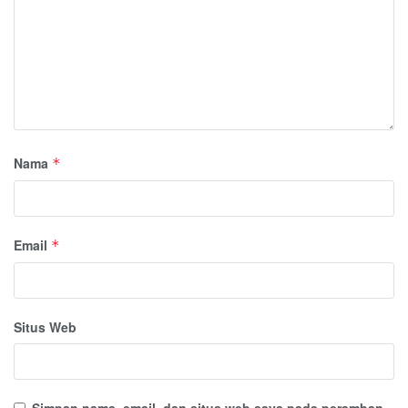
Nama
*
Email
*
Situs Web
Simpan nama, email, dan situs web saya pada peramban