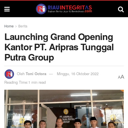
Home
Berita
Launching Grand Opening
Kantor PT. Aripras Tunggal
Putra Group
Oleh
Toni Octora
Minggu, 16 Oktober 2022
A
A
Reading Time:1 min read