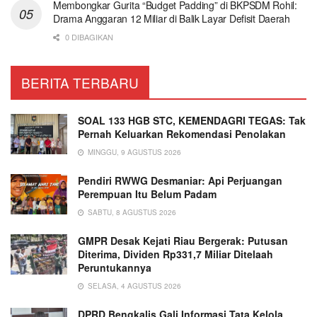
Membongkar Gurita “Budget Padding” di BKPSDM Rohil:
Drama Anggaran 12 Miliar di Balik Layar Defisit Daerah
0 DIBAGIKAN
BERITA TERBARU
SOAL 133 HGB STC, KEMENDAGRI TEGAS: Tak
Pernah Keluarkan Rekomendasi Penolakan
MINGGU, 9 AGUSTUS 2026
Pendiri RWWG Desmaniar: Api Perjuangan
Perempuan Itu Belum Padam
SABTU, 8 AGUSTUS 2026
GMPR Desak Kejati Riau Bergerak: Putusan
Diterima, Dividen Rp331,7 Miliar Ditelaah
Peruntukannya
SELASA, 4 AGUSTUS 2026
DPRD Bengkalis Gali Informasi Tata Kelola