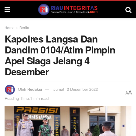
Home
Berita
Kapolres Langsa Dan
Dandim 0104/Atim Pimpin
Apel Siaga Jelang 4
Desember
Oleh
Redaksi
Jumat, 2 Desember 2022
A
A
Reading Time:1 min read