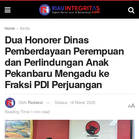
Home
Berita
Dua Honorer Dinas
Pemberdayaan Perempuan
dan Perlindungan Anak
Pekanbaru Mengadu ke
Fraksi PDI Perjuangan
Oleh
Redaksi
Selasa, 18 Maret 2025
A
A
Reading Time:1 min read