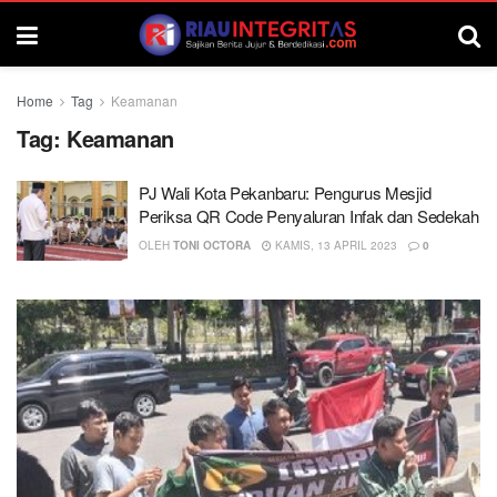
Home
Tag
Keamanan
Tag:
Keamanan
PJ Wali Kota Pekanbaru: Pengurus Mesjid
Periksa QR Code Penyaluran Infak dan Sedekah
OLEH
TONI OCTORA
KAMIS, 13 APRIL 2023
0