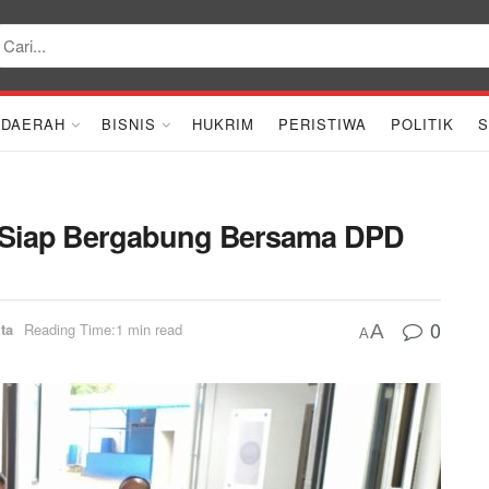
DAERAH
BISNIS
HUKRIM
PERISTIWA
POLITIK
S
n Siap Bergabung Bersama DPD
0
ta
Reading Time:1 min read
A
A