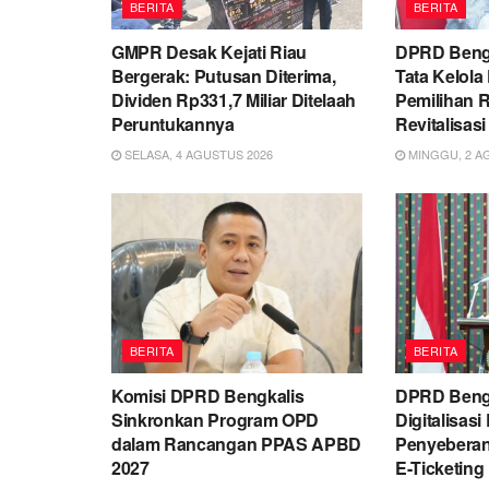
BERITA
BERITA
GMPR Desak Kejati Riau
DPRD Bengka
Bergerak: Putusan Diterima,
Tata Kelola
Dividen Rp331,7 Miliar Ditelaah
Pemilihan 
Peruntukannya
Revitalisa
SELASA, 4 AGUSTUS 2026
MINGGU, 2 A
BERITA
BERITA
Komisi DPRD Bengkalis
DPRD Beng
Sinkronkan Program OPD
Digitalisas
dalam Rancangan PPAS APBD
Penyeberan
2027
E-Ticketing