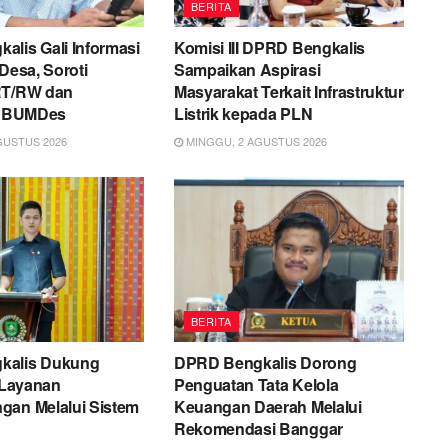
BERITA
lis Gali Informasi
Komisi III DPRD Bengkalis
 Desa, Soroti
Sampaikan Aspirasi
RT/RW dan
Masyarakat Terkait Infrastruktur
si BUMDes
Listrik kepada PLN
GUSTUS 2026
MINGGU, 2 AGUSTUS 2026
BERITA
kalis Dukung
DPRD Bengkalis Dorong
i Layanan
Penguatan Tata Kelola
gan Melalui Sistem
Keuangan Daerah Melalui
Rekomendasi Banggar