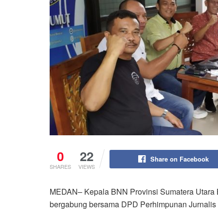
0
22
Share on Facebook
SHARES
VIEWS
MEDAN– Kepala BNN Provinsi Sumatera Utara Bri
bergabung bersama DPD Perhimpunan Jurnalis S