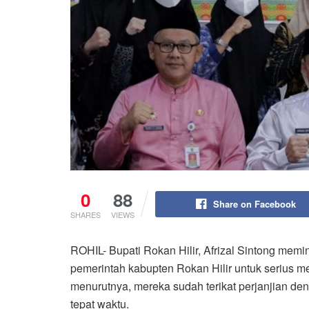
0
88
Share on Facebook
SHARES
VIEWS
ROHIL- Bupati Rokan Hilir, Afrizal Sintong mem
pemerintah kabupten Rokan Hilir untuk serius 
menurutnya, mereka sudah terikat perjanjian d
tepat waktu.