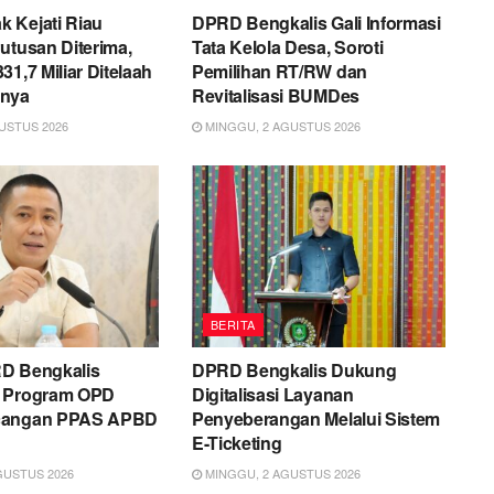
 Kejati Riau
DPRD Bengkalis Gali Informasi
utusan Diterima,
Tata Kelola Desa, Soroti
31,7 Miliar Ditelaah
Pemilihan RT/RW dan
nnya
Revitalisasi BUMDes
USTUS 2026
MINGGU, 2 AGUSTUS 2026
BERITA
D Bengkalis
DPRD Bengkalis Dukung
n Program OPD
Digitalisasi Layanan
cangan PPAS APBD
Penyeberangan Melalui Sistem
E-Ticketing
GUSTUS 2026
MINGGU, 2 AGUSTUS 2026