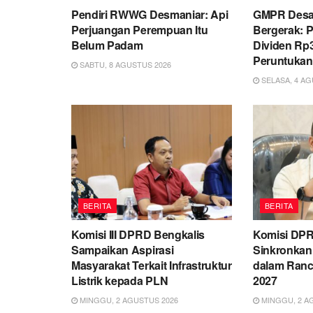
Pendiri RWWG Desmaniar: Api
GMPR Desak
Perjuangan Perempuan Itu
Bergerak: P
Belum Padam
Dividen Rp3
Peruntuka
SABTU, 8 AGUSTUS 2026
SELASA, 4 AG
BERITA
BERITA
Komisi III DPRD Bengkalis
Komisi DPR
Sampaikan Aspirasi
Sinkronka
Masyarakat Terkait Infrastruktur
dalam Ran
Listrik kepada PLN
2027
MINGGU, 2 AGUSTUS 2026
MINGGU, 2 A