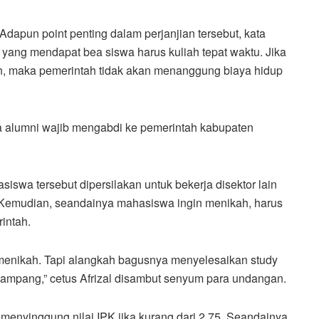
Adapun point penting dalam perjanjian tersebut, kata
 yang mendapat bea siswa harus kuliah tepat waktu. Jika
n, maka pemerintah tidak akan menanggung biaya hidup
a alumni wajib mengabdi ke pemerintah kabupaten
wa tersebut dipersilakan untuk bekerja disektor lain
. Kemudian, seandainya mahasiswa ingin menikah, harus
rintah.
 menikah. Tapi alangkah bagusnya menyelesaikan study
 gampang,” cetus Afrizal disambut senyum para undangan.
 menyinggung nilai IPK jika kurang dari 2,75. Seandainya