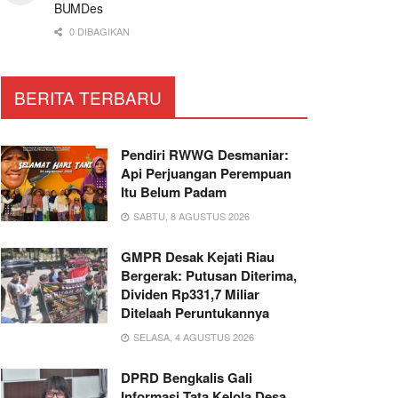
BUMDes
0 DIBAGIKAN
BERITA TERBARU
Pendiri RWWG Desmaniar:
Api Perjuangan Perempuan
Itu Belum Padam
SABTU, 8 AGUSTUS 2026
GMPR Desak Kejati Riau
Bergerak: Putusan Diterima,
Dividen Rp331,7 Miliar
Ditelaah Peruntukannya
SELASA, 4 AGUSTUS 2026
DPRD Bengkalis Gali
Informasi Tata Kelola Desa,