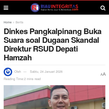
Home
Berita
Dinkes Pangkalpinang Buka
Suara soal Dugaan Skandal
Direktur RSUD Depati
Hamzah
Oleh
Sabtu, 24 Januari 2026
A
A
Reading Time:2 mins read