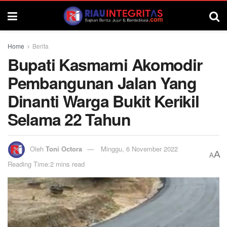
Home
Berita
Bupati Kasmarni Akomodir
Pembangunan Jalan Yang
Dinanti Warga Bukit Kerikil
Selama 22 Tahun
Oleh
Toni Octora
Minggu, 6 November 2022
A
A
Reading Time:2 mins read