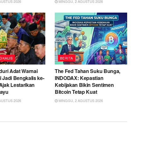
GUSTUS 2026
MINGGU, 2 AGUSTUS 2026
GKALIS
BERITA
duri Adat Warnai
The Fed Tahan Suku Bunga,
 Jadi Bengkalis ke-
INDODAX: Kepastian
Ajak Lestarikan
Kebijakan Bikin Sentimen
layu
Bitcoin Tetap Kuat
GUSTUS 2026
MINGGU, 2 AGUSTUS 2026