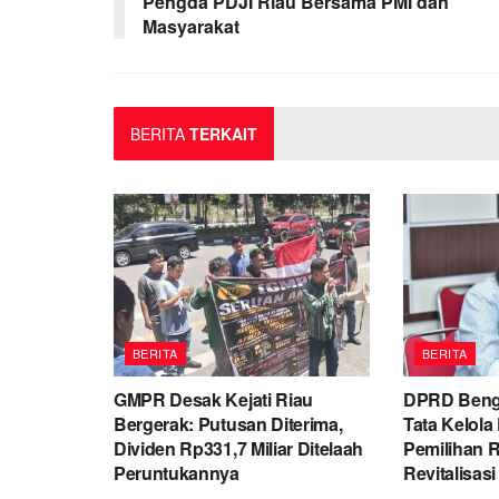
Pengda PDJI Riau Bersama PMI dan
Masyarakat
BERITA
TERKAIT
BERITA
BERITA
GMPR Desak Kejati Riau
DPRD Bengka
Bergerak: Putusan Diterima,
Tata Kelola
Dividen Rp331,7 Miliar Ditelaah
Pemilihan 
Peruntukannya
Revitalisa