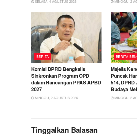
SELASA, 4 AGUSTUS 2026
MINGGU, 2 A
BERITA
BERITA BEN
Komisi DPRD Bengkalis
Majelis Ken
Sinkronkan Program OPD
Puncak Hari
dalam Rancangan PPAS APBD
514, DPRD 
2027
Budaya Me
MINGGU, 2 AGUSTUS 2026
MINGGU, 2 A
Tinggalkan Balasan