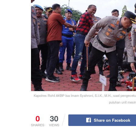
Kapolres Rohil AKBP Isa Imam Syahroni, S.I.K., M.H., saat pengecek
puluhan unit mesin
0
30
Share on Facebook
SHARES
VIEWS