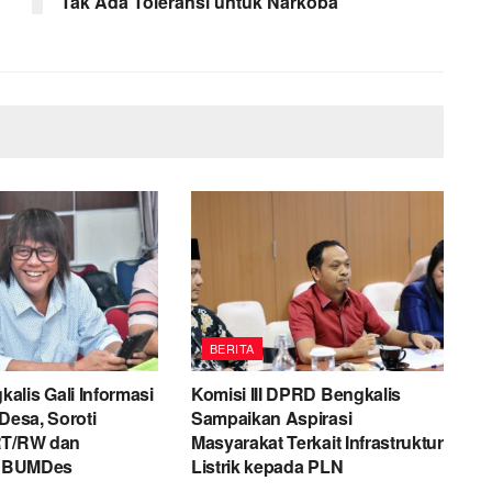
Tak Ada Toleransi untuk Narkoba
BERITA
lis Gali Informasi
Komisi III DPRD Bengkalis
 Desa, Soroti
Sampaikan Aspirasi
RT/RW dan
Masyarakat Terkait Infrastruktur
si BUMDes
Listrik kepada PLN