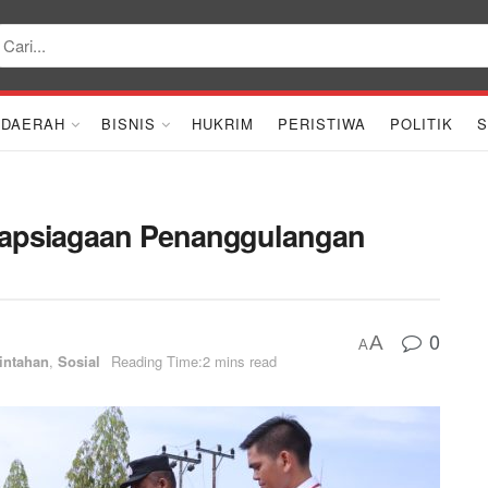
DAERAH
BISNIS
HUKRIM
PERISTIWA
POLITIK
S
siapsiagaan Penanggulangan
0
A
A
intahan
,
Sosial
Reading Time:2 mins read