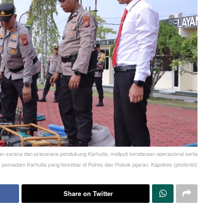
an sarana dan prasarana pendukung Karhutla, meliputi kendaraan operasional serta
 pemadam Karhutla yang tersebar di Polres dan Polsek jajaran. Kapolres (photo/ist)
Share on Twitter