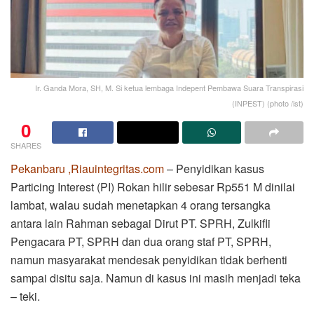
Ir. Ganda Mora, SH, M. Si ketua lembaga Indepent Pembawa Suara Transpirasi
(INPEST) (photo /ist)
0
SHARES
Pekanbaru ,Riauintegritas.com
– Penyidikan kasus
Particing Interest (PI) Rokan hilir sebesar Rp551 M dinilai
lambat, walau sudah menetapkan 4 orang tersangka
antara lain Rahman sebagai Dirut PT. SPRH, Zulkifli
Pengacara PT, SPRH dan dua orang staf PT, SPRH,
namun masyarakat mendesak penyidikan tidak berhenti
sampai disitu saja. Namun di kasus ini masih menjadi teka
– teki.