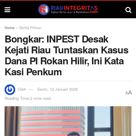
Home
Berita Pilihan
Bongkar: INPEST Desak
Kejati Riau Tuntaskan Kasus
Dana PI Rokan Hilir, Ini Kata
Kasi Penkum
Oleh
Senin, 12 Januari 2026
A
A
Reading Time:2 mins read